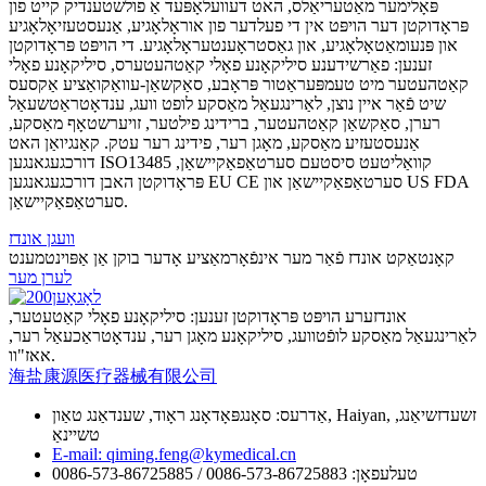
פּאָלימער מאַטעריאַלס, האט דעוועלאָפּעד אַ פולשטענדיק קייט פון
פּראָדוקטן דער הויפּט אין די פעלדער פון אוראָלאָגיע, אַנעסטעזיאָלאָגיע
און פּנעומאַטאָלאָגיע, און גאַסטראָענטעראָלאָגיע. די הויפּט פּראָדוקטן
זענען: פאַרשידענע סיליקאָנע פאָלי קאַטהעטערס, סיליקאָנע פאָלי
קאַטהעטער מיט טעמפּעראַטור פּראָבע, סאַקשאַן-עוואַקואַציע אַקסעס
שיט פֿאַר איין נוצן, לאַרינגעאַל מאַסקע לופט וועג, ענדאָטראַטשעאַל
רערן, סאַקשאַן קאַטהעטער, ברידינג פילטער, זויערשטאָף מאַסקע,
אַנעסטעזיע מאַסקע, מאָגן רער, פידינג רער עטק. קאַנגיואַן האט
דורכגעגאנגען ISO13485 קוואַליטעט סיסטעם סערטאַפאַקיישאַן,
פּראָדוקטן האבן דורכגעגאנגען EU CE סערטאַפאַקיישאַן און US FDA
סערטאַפאַקיישאַן.
וועגן אונדז
קאָנטאַקט אונדז פֿאַר מער אינפֿאָרמאַציע אָדער בוקן אַן אַפּוינטמענט
לערן מער
אונדזערע הויפּט פּראָדוקטן זענען: סיליקאָנע פאָלי קאַטעטער,
לאַרינגעאַל מאַסקע לופֿטוועג, סיליקאָנע מאָגן רער, ענדאָטראַכעאַל רער,
אאז"וו.
海盐康源医疗器械有限公司
אַדרעס: סאָנגפּאָדאָנג ראָוד, שענדאַנג טאַון, Haiyan, זשעדזשיאַנג,
טשיינאַ
E-mail: qiming.feng@kymedical.cn
טעלעפאָן: 0086-573-86725883 / 0086-573-86725885