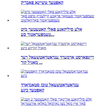
קאַפטעד טשיינאַ פאַבריק
אַלע סיליקאָנע פאָלי קאַטעטער מיט
טעמפּעראַטור סע...
ריינפאָרסט אַרמערד ענדאָטראַטשעאַל רער
מאַגיל קור ...
ענדאָטראַטשעאַל טובז סטאַנדאַרד
קאַפטעד כינע