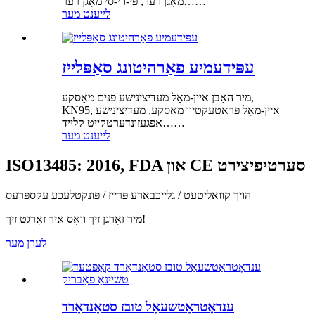
מאָגן רער, פּי-ווי-סי מאָגן רער……
לייענט מער
עפּידעמיע פאַרהיטונג סאַפּלייז
מיר האָבן איין-מאָל מעדיצינישע פּנים מאַסקע,
KN95, איין-מאָל פּראַטעקטיוו מאַסקע, מעדיצינישע
אפגעזונדערטקייט קלייד……
לייענט מער
ISO13485: 2016, FDA און CE סערטיפיצירט
הויך קוואַליטעט / גלייַכבארע פּרייַז / פּונקטלעכע עקספּרעס
מיר זאָרגן זיך וואָס איר זאָרגט זיך!
לערן מער
ענדאָטראַטשעאַל טובז סטאַנדאַרד