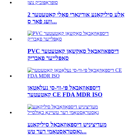
אַלע סיליקאָנע אורינאַרי פאָלי קאַטעטער 2
וועג פֿאַר ס...
PVC דיספּאָוזאַבאַל סאַקשאַן קאַטעטער
סאַפּלייער פאַבריק
דיספּאָוזאַבאַל פּי-ווי-סי נעלאַטאָן
קאַטעטער CE FDA MDR ISO
מעדיציניש דיספּאָוזאַבאַל סיליקאָנע
גאַסטראָסטאָמי רער טש...