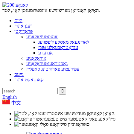
האַיאַן קאַנגיואַן מעדיצינישע אינסטרומענטן קאָו., לטד.
היים
וועגן אונדז
פּראָדוקטן
אנעסטעזיאלאגיע
לאַרינגעאַל מאַסקע לופטוועג
ענדאָטראַכעאַלע טובז
אַנדערע
אוראָלאָגיע
גאַסטראָענטעראָלאָגיע
עפּידעמיע פאַרהיטונג סאַפּלייז
נייעס
קאָנטאַקט אונדז
English
中文