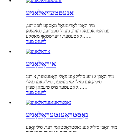
אנעסטעזיאלאגיע
מיר האָבן לאַרינגעאַל מאַסקע לופטוועג,
ענדאָטראַכעאַל רערן, גועדל לופטוועג, סאַקשאַן
קאַטעטער, זויערשטאָף מאַסקע……
לייענט מער
אוראָלאָגיע
מיר האָבן 2 וועג סיליקאָנע פאָלי קאַטעטער, 3 וועג
סיליקאָנע פאָלי קאַטעטער, סיליקאָנע פאָלי
קאַטעטער מיט טיעמאַן שפּיץ……
לייענט מער
גאַסטראָענטעראָלאָגיע
מיר האָבן סיליקאָנע גאַסטראָסטאָמי רער, סיליקאָנע