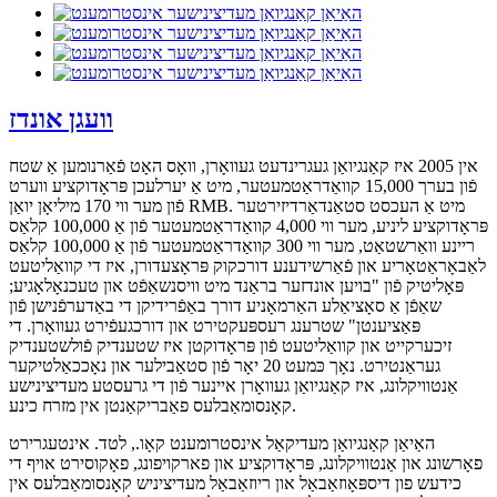
וועגן אונדז
אין 2005 איז קאַנגיואַן געגרינדעט געוואָרן, וואָס האָט פֿאַרנומען אַ שטח
פֿון בערך 15,000 קוואַדראַטמעטער, מיט אַ יערלעכן פּראָדוקציע ווערט
פֿון מער ווי 170 מיליאָן יואַן RMB. מיט אַ העכסט סטאַנדאַרדיזירטער
פּראָדוקציע ליניע, מער ווי 4,000 קוואַדראַטמעטער פֿון אַ 100,000 קלאַס
ריינע וואַרשטאַט, מער ווי 300 קוואַדראַטמעטער פֿון אַ 100,000 קלאַס
לאַבאָראַטאָריע און פֿאַרשידענע דורכקוק פּראָצעדורן, איז די קוואַליטעט
פּאָליטיק פֿון "בויען אונדזער בראַנד מיט וויסנשאַפֿט און טעכנאָלאָגיע;
שאַפֿן אַ סאָציאַלע האַרמאָניע דורך באַפֿרידיקן די באַדערפֿנישן פֿון
פּאַציענטן" שטרענג רעספּעקטירט און דורכגעפֿירט געוואָרן. די
זיכערקייט און קוואַליטעט פֿון פּראָדוקטן איז שטענדיק פֿולשטענדיק
געראַנטירט. נאָך כּמעט 20 יאָר פֿון סטאַבילער און נאָככאַלטיקער
אַנטוויקלונג, איז קאַנגיואַן געוואָרן איינער פֿון די גרעסטע מעדיצינישע
קאָנסומאַבלעס פאַבריקאַנטן אין מזרח כינע.
האַיאַן קאַנגיואַן מעדיקאַל אינסטרומענט קאָו., לטד. אינטעגרירט
פאָרשונג און אַנטוויקלונג, פּראָדוקציע און פארקויפונג, פאָקוסירט אויף די
כידעש פון דיספּאָוזאַבאַל און ריוזאַבאַל מעדיציניש קאָנסומאַבלעס אין