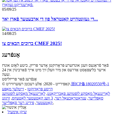
05/09/25
די געזונטהייט קאָנטראָל פון די אַרבעטער פֿאַרן יאָר...
14/08/25
ברוכים הבאים צו CMEF 2025!
אָנפֿרעג
פֿאַר פֿראַגעס וועגן אונדזערע פּראָדוקטן אָדער פּרייזן, ביטע לאָזט אונדז
אייער בליצפּאָסט אַדרעס און מיר וועלן זיך מיט אייך פֿאַרבינדן אין 24
שעה.
אָנפֿרעג פֿאַר פּרייזליסט
浙ICP备18020550号-1
© קאַפּירייט - 2020: אַלע רעכטן רעזערווירט.
הייסע פּראָדוקטן
-
זייטלעך מאַפּע
לאַרינגעאַל מאַסקע לופטוועג פאַבריקאַנט
,
לאַרינגעאַל מאַסקע לופטוועג
סאַפּלייער
,
ענדאָטראַכעאַל רער
,
3 וועג קאַטעטער לאַטעקס
,
זויגונג
,
קאַטעטער
,
פידינג רער סאַפּלייער
שיקן אימעיל