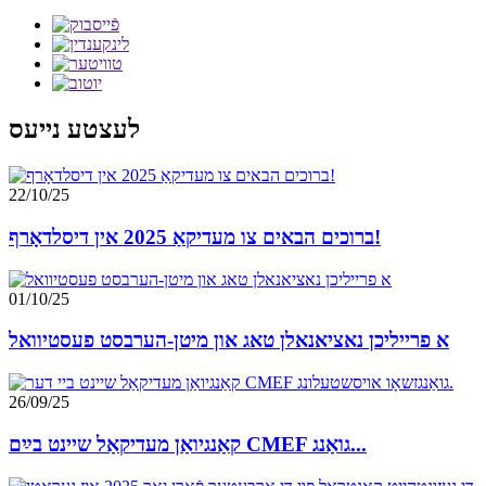
לעצטע נייעס
22/10/25
ברוכים הבאים צו מעדיקאַ 2025 אין דיסלדאָרף!
01/10/25
א פרייליכן נאציאנאלן טאג און מיטן-הערבסט פעסטיוואל
26/09/25
קאַנגיואַן מעדיקאַל שיינט בײַם CMEF גואַנג...